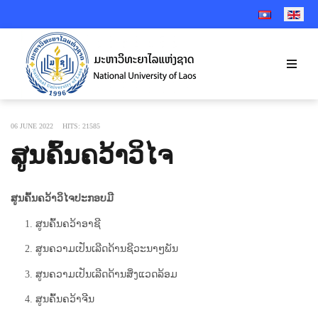
SELECT YOUR 
06 JUNE 2022
HITS: 21585
ສູນຄົ້ນຄວ້າວິໄຈ
ສູນຄົ້ນຄວ້າວິໄຈປະກອບມີ
1. ສູນຄົ້ນຄວ້າອາຊີ
2. ສູນຄວາມເປັນເລີດດ້ານຊີວະນາໆພັນ
3. ສູນຄວາມເປັນເລີດດ້ານສິ່ງແວດລ້ອມ
4. ສູນຄົ້ນຄວ້າຈີນ