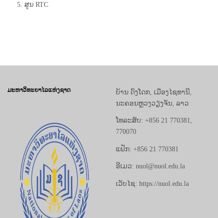
5. ສູນ RTC
ມະຫາວິທະຍາໄລແຫ່ງຊາດ
ບ້ານ ດົງໂດກ, ເມືອງໄຊທານີ,
ນະຄອນຫຼວງວຽງຈັນ, ລາວ
ໂທລະສັບ: +856 21 770381,
770070
ແຟັກ: +856 21 770381
ອີເມວ: nuol@nuol.edu.la
ເວັບໄຊ: https://nuol.edu.la