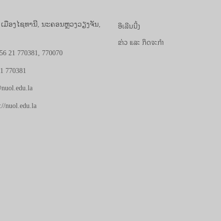
ອີເລີນນີ້ງ
, ເມືອງໄຊທານີ, ນະຄອນຫຼວງວຽງຈັນ,
ຂ່າວ ແລະ ກິດຈະກຳ
56 21 770381, 770070
21 770381
nuol.edu.la
://nuol.edu.la