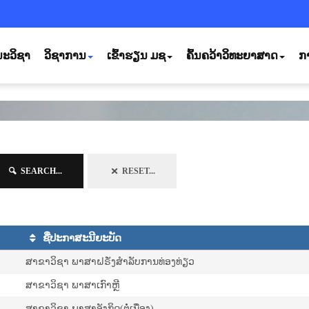
ະວິຊາ
ວິຊາການ
ເຂົ້າຮຽນ ມຊ
ຄົ້ນຄວ້າວິທະຍາສາດ
ກ
SEARCH...
RESET...
ຊື່ປະກາສະນີຍະບັດ
ສາຂາວິຊາ ພາສາຝຣັ່ງສໍາລັບການທ່ອງທ່ຽວ
ສາຂາວິຊາ ພາສາເກົາຫຼີ
ສາຂາວິຊາ ພາ​ສາ​ອັງ​ກິດ(ຕໍ່ເນື່ອງ)