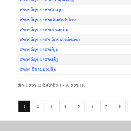
ສາຂາວິຊາ ພາສາຣັດເຊຍ
ສາຂາວິຊາ ພາສາແອັດສະປາໂຍນ
ສາຂາວິຊາ ພາສາເຢຍລະມັນ
ສາຂາວິຊາ ພາສາ-ວັດທະນະທໍາລາວ
ສາຂາວິຊາ ພາສາຍີີ່ປຸ່ນ
ສາຂາວິຊາ ພາສາຝຣັ່ງ
ສາຂາ ສື່ສານມວນຊົນ
ໜ້າ 1 ຂອງ 12 ຜົນໄດ້ຮັບ 1 - 10 ຂອງ 118
1
2
3
4
5
6
7
8