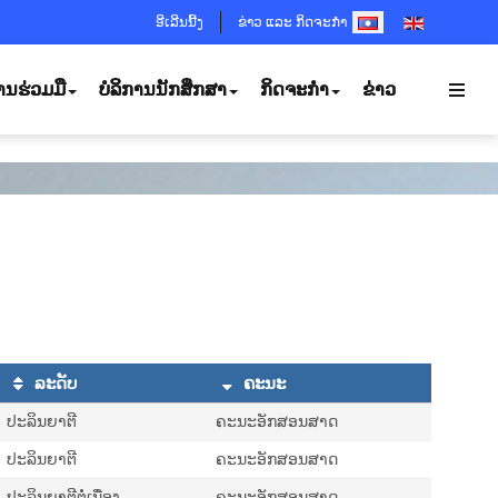
SELECT YOUR LANGUA
ອີເລີນນີ້ງ
ຂ່າວ ແລະ ກິດຈະກຳ
ານຮ່ວມມື
ບໍລິການນັກສຶກສາ
ກິດຈະກຳ
ຂ່າວ
ລະດັບ
ຄະນະ
ປະລິນຍາຕີ
ຄະນະອັກສອນສາດ
ປະລິນຍາຕີ
ຄະນະອັກສອນສາດ
ປະລິນຍາຕີຕໍ່ເນື່ອງ
ຄະນະອັກສອນສາດ