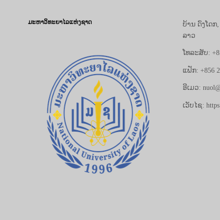
ມະຫາວິທະຍາໄລແຫ່ງຊາດ
ບ້ານ ດົງໂດກ
ລາວ
ໂທລະສັບ: +8
ແຟັກ: +856 
ອີເມວ: nuol@
ເວັບໄຊ: https