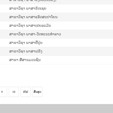
ສາຂາວິຊາ ພາສາຣັດເຊຍ
ສາຂາວິຊາ ພາສາແອັດສະປາໂຍນ
ສາຂາວິຊາ ພາສາເຢຍລະມັນ
ສາຂາວິຊາ ພາສາ-ວັດທະນະທໍາລາວ
ສາຂາວິຊາ ພາສາຍີີ່ປຸ່ນ
ສາຂາວິຊາ ພາສາຝຣັ່ງ
ສາຂາ ສື່ສານມວນຊົນ
9
10
ຕໍ່ໄປ
ສິ້ນສຸດ