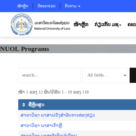
ໝ້າຫຼັກ
ວິທະຍາເຂດ
ຕິດຕາມ
ໜ້າຫຼັກ
ກ່ຽວກັບ ມຊ
ຄະນ
NUOL Programs
ໜ້າ 1 ຂອງ 12 ຜົນໄດ້ຮັບ 1 - 10 ຂອງ 118
ຊື່ຫຼັກສູດ
ສາຂາວິຊາ ພາສາຝຣັ່ງສໍາລັບການທ່ອງທ່ຽວ
ສາຂາວິຊາ ພາສາເກົາຫຼີ
ສາຂາວິຊາ ພາ​ສາ​ອັງ​ກິດ(ຕໍ່ເນື່ອງ)