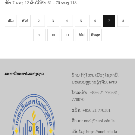
ໜ້າ 7 ຂອງ 12 ຜົນໄດ້ຮັບ 61 - 70 ຂອງ 118
ເລີ່ມ
ຕໍ່ໄປ
2
3
4
5
6
7
8
9
10
11
ຕໍ່ໄປ
ສິ້ນສຸດ
ມະຫາວິທະຍາໄລແຫ່ງຊາດ
ບ້ານ ດົງໂດກ, ເມືອງໄຊທານີ,
ນະຄອນຫຼວງວຽງຈັນ, ລາວ
ໂທລະສັບ: +856 21 770381,
770070
ແຟັກ: +856 21 770381
ອີເມວ: nuol@nuol.edu.la
ເວັບໄຊ: https://nuol.edu.la