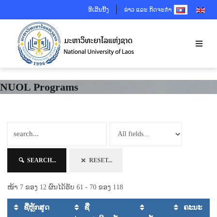
SELECT YOUR 
ອີເລີນນີ້ງ
ຂ່າວ ແລະ ກິດຈະກຳ
NUOL Programs
SEARCH...
RESET...
ໜ້າ 7 ຂອງ 12 ຜົນໄດ້ຮັບ 61 - 70 ຂອງ 118
ຊື່ຫຼັກສູດ
ຊື່
ຄະນະ