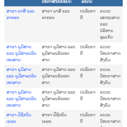
ປະກາສະນີຍະບັດ
ລະດັບ
ສາຂາ ພາສີ ແລະ
ສາຂາ ພາສີ ແລະ
ປະລິນຍາ
ຄະນະ
ອາກອນ
ອາກອນ
ຕີ
ເສດຖະສາດ
ແລະ
ບໍລິຫານ
ທຸລະກິດ
ສາຂາ ພູມີສາດ
ສາຂາ ພູມີສາດ ແລະ
ປະລິນຍາ
ຄະນະ
ແລະ ພູມີສາລະລົນ
ພູມີສາລະລົນເທດ
ຕີ
ວິທະຍາສາດ
ເທດສາດ
ສາດ
ສັງຄົມ
ສາຂາ ພູມີສາດ
ສາຂາ ພູມີສາດ ແລະ
ປະລິນຍາ
ຄະນະ
ແລະ ພູມີສາລະລົນ
ພູມີສາລະລົນເທດ
ຕີ
ວິທະຍາສາດ
ເທດສາດ
ສາດ
ສັງຄົມ
ສາຂາ ພູມີສາດ
ສາຂາ ພູມີສາດ ແລະ
ປະລິນຍາ
ຄະນະ
ແລະ ພູມີສາລະລົນ
ພູມີສາລະລົນເທດ
ຕີ
ວິທະຍາສາດ
ເທດສາດ
ສາດ
ສັງຄົມ
ສາຂາ ຟີຊິກນິວ
ສາຂາ ຟີຊິກນິວ
ປະລິນຍາ
ຄະນະ
ເຄລຍ
ເຄລຍ
ຕີ
ວິທະຍາສາດ