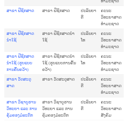
ທຳມະຊາດ
ສາຂາ ຟີຊິກສາດ
ສາຂາ ຟີຊິກສາດ
ປະລິນຍາ
ຄະນະ
ຕີ
ວິທະຍາສາດ
ທຳມະຊາດ
ສາຂາ ຟີຊິກສາດ
ສາຂາ ຟີຊິກສາດນໍາ
ປະລິນຍາ
ຄະນະ
ນໍາໃຊ້
ໃຊ້
ໂທ
ວິທະຍາສາດ
ທຳມະຊາດ
ສາຂາ ​ຟີຊິກສາດ
ສາຂາ ​ຟີຊິກສາດນໍາ
ປະລິນຍາ
ຄະນະ
ນໍາໃຊ້ (ຮູບແບບ
ໃຊ້ (ຮູບແບບການຄົ້ນ
ໂທ
ວິທະຍາສາດ
ການຄົ້ນຄວ້າ)
ຄວ້າ)
ທຳມະຊາດ
ສາຂາ ວັດສະດຸ
ສາຂາ ວັດສະດຸສາດ
ປະລິນຍາ
ຄະນະ
ສາດ
ຕີ
ວິທະຍາສາດ
ທຳມະຊາດ
ສາຂາ ວິຊາບູຮານ
ສາຂາ ວິຊາບູຮານ
ປະລິນຍາ
ຄະນະ
ວິທະຍາ ແລະ ການ
ວິທະຍາ ແລະ ການ
ຕີ
ວິທະຍາສາດ
ຄຸ້ມຄອງມໍລະດົກ
ຄຸ້ມຄອງມໍລະດົກ
ສັງຄົມ