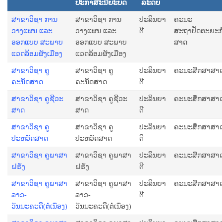
ປະກາສະນີຍະບັດ
ລະດັບ
ສາຂາວິຊາ ການ
ສາຂາວິຊາ ການ
ປະລິນຍາ
ຄະນະ
ວາງແຜນ ແລະ
ວາງແຜນ ແລະ
ຕີ
ສະຖາປັດຕະຍະ
ອອກແບບ ສະພາບ
ອອກແບບ ສະພາບ
ສາດ
ແວດລ້ອມຜັງເມືອງ
ແວດລ້ອມຜັງເມືອງ
ສາຂາວິຊາ ຄູ
ສາຂາວິຊາ ຄູ
ປະລິນຍາ
ຄະນະສຶກສາສາ
ຄະນິດສາດ
ຄະນິດສາດ
ຕີ
ສາຂາວິຊາ ຄູຊີວະ
ສາຂາວິຊາ ຄູຊີວະ
ປະລິນຍາ
ຄະນະສຶກສາສາ
ສາດ
ສາດ
ຕີ
ສາຂາວິຊາ ຄູ
ສາຂາວິຊາ ຄູ
ປະລິນຍາ
ຄະນະສຶກສາສາ
ປະຫວັດສາດ
ປະຫວັດສາດ
ຕີ
ສາຂາວິຊາ ຄູພາສາ
ສາຂາວິຊາ ຄູພາສາ
ປະລິນຍາ
ຄະນະສຶກສາສາ
ຝຣັ່ງ
ຝຣັ່ງ
ຕີ
ສາຂາວິຊາ ຄູພາສາ
ສາຂາວິຊາ ຄູພາສາ
ປະລິນຍາ
ຄະນະສຶກສາສາ
ລາວ-
ລາວ-
ຕີ
ວັນນະຄະດີ(ຕໍ່ເນື່ອງ)
ວັນນະຄະດີ(ຕໍ່ເນື່ອງ)