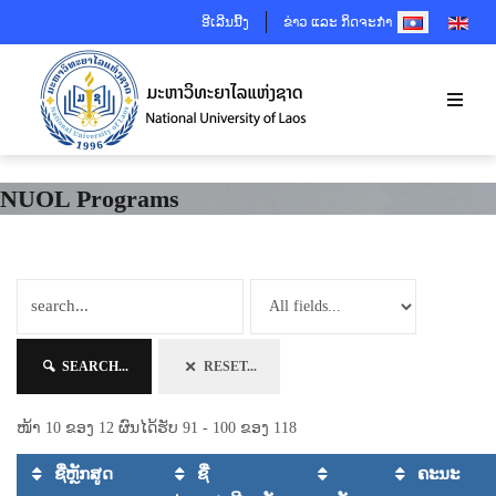
SELECT YOUR 
ອີເລີນນີ້ງ
ຂ່າວ ແລະ ກິດຈະກຳ
NUOL Programs
SEARCH...
RESET...
ໜ້າ 10 ຂອງ 12 ຜົນໄດ້ຮັບ 91 - 100 ຂອງ 118
ຊື່ຫຼັກສູດ
ຊື່
ຄະນະ