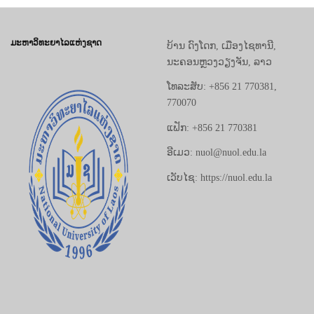
ມະຫາວິທະຍາໄລແຫ່ງຊາດ
ບ້ານ ດົງໂດກ, ເມືອງໄຊທານີ,
ນະຄອນຫຼວງວຽງຈັນ, ລາວ
ໂທລະສັບ: +856 21 770381,
770070
ແຟັກ: +856 21 770381
ອີເມວ: nuol@nuol.edu.la
ເວັບໄຊ: https://nuol.edu.la