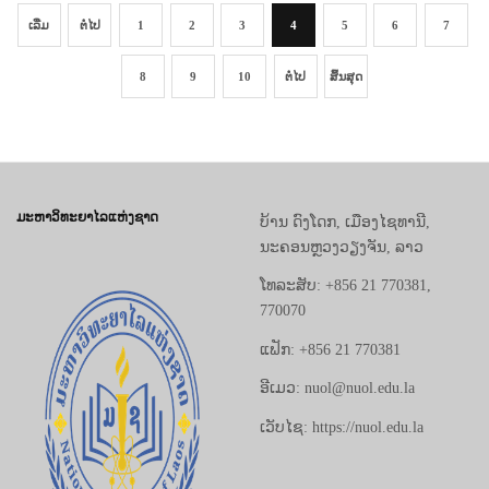
ເລີ່ມ
ຕໍ່ໄປ
1
2
3
4
5
6
7
8
9
10
ຕໍ່ໄປ
ສິ້ນສຸດ
ມະຫາວິທະຍາໄລແຫ່ງຊາດ
ບ້ານ ດົງໂດກ, ເມືອງໄຊທານີ,
ນະຄອນຫຼວງວຽງຈັນ, ລາວ
ໂທລະສັບ: +856 21 770381,
770070
ແຟັກ: +856 21 770381
ອີເມວ: nuol@nuol.edu.la
ເວັບໄຊ: https://nuol.edu.la