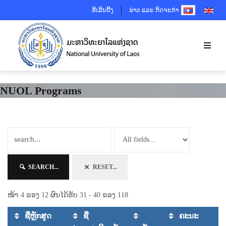
SELECT YOUR 
ອີເລີນນີ້ງ
ຂ່າວ ແລະ ກິດຈະກຳ
NUOL Programs
SEARCH...
RESET...
ໜ້າ 4 ຂອງ 12 ຜົນໄດ້ຮັບ 31 - 40 ຂອງ 118
ຊື່ຫຼັກສູດ
ຊື່
ຄະນະ