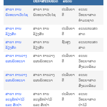
ປະກາສະນີຍະບັດ
ລະດັບ
ສາຂາ ການ​
ສາຂາ ການ​
ປະລິນຍາ
ຄະນະ
ພັດທະນາ​ເວັ​ບ​ໄຊ
ພັດທະນາ​ເວັ​ບ​ໄຊ
ຕີ
ວິທະຍາສາດ
ທຳມະຊາດ
ສາຂາ ການ
ສາຂາ ການ
ປະລິນຍາ
ຄະນະກະເສດ
ລ້ຽງສັດ
ລ້ຽງສັດ
ຕີ
ສາດ
ສາຂາ ການ
ສາຂາ ການ
ຊັ້ນສູງ
ຄະນະກະເສດ
ລ້ຽງສັດ
ລ້ຽງສັດ
ສາດ
ສາຂາ ການວາງ
ສາຂາ ການວາງ
ປະລິນຍາ
ຄະນະ
ແຜນພັດທະນາ
ແຜນພັດທະນາ
ຕີ
ວິທະຍາສາດ
ສິ່ງແວດລ້ອມ
ສາຂາ ການວາງ
ສາຂາ ການວາງ
ປະລິນຍາ
ຄະນະ
ແຜນພັດທະນາ
ແຜນພັດທະນາ
ຕີ
ວິທະຍາສາດ
ສິ່ງແວດລ້ອມ
ສາຂາ ການ
ສາຂາ ການ
ປະລິນຍາ
ຄະນະ
ອະນຸລັກປ່າໄມ້
ອະນຸລັກປ່າໄມ້
ຕີ
ວິທະຍາສາດ
ແລະ ສັດປ່າ
ແລະ ສັດປ່າ
ປ່າໄມ້