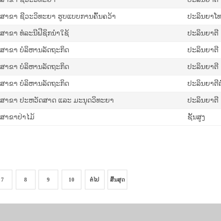
ສາ​ຂາ ຊີ​ວະ​ວິ​ທະ​ຍາ ຮູບແບບການຄົ້ນຄວ້າ
ປະລິນຍາໂ
ສາຂາ ທໍລະນີຟີຊິກນໍາໃຊ້
ປະລິນຍາຕີ
ສາຂາ ບໍລິຫານລັດຖະກິດ
ປະລິນຍາຕີ
ສາຂາ ບໍລິຫານລັດຖະກິດ
ປະລິນຍາຕີ
ສາຂາ ບໍລິຫານລັດຖະກິດ
ປະລິນຍາຕີຕໍ່
ສາຂາ ປະຫວັດສາດ ແລະ ມະນຸດວິທະຍາ
ປະລິນຍາຕີ
ສາຂາປ່າໄມ້
ຊັ້ນສູງ
7
8
9
10
ຕໍ່ໄປ
ສິ້ນສຸດ