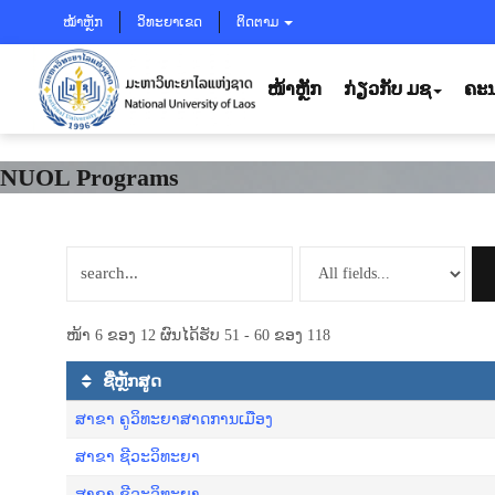
ໝ້າຫຼັກ
ວິທະຍາເຂດ
ຕິດຕາມ
ໜ້າຫຼັກ
ກ່ຽວກັບ ມຊ
ຄະນ
NUOL Programs
ໜ້າ 6 ຂອງ 12 ຜົນໄດ້ຮັບ 51 - 60 ຂອງ 118
ຊື່ຫຼັກສູດ
ສາຂາ ຄູວິທະຍາສາດການເມືອງ
ສາ​ຂາ ຊີ​ວະ​ວິ​ທະ​ຍາ
ສາຂາ ຊີວະວິທະຍາ