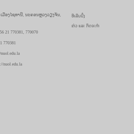
ອີເລີນນີ້ງ
, ເມືອງໄຊທານີ, ນະຄອນຫຼວງວຽງຈັນ,
ຂ່າວ ແລະ ກິດຈະກຳ
56 21 770381, 770070
21 770381
nuol.edu.la
://nuol.edu.la