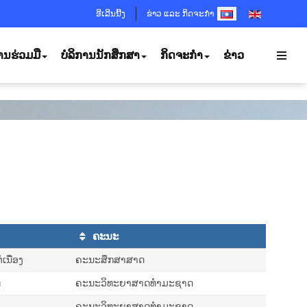
SELECT YOUR LANGUA
ອີເລີນນີ້ງ
ຂ່າວ ແລະ ກິດຈະກຳ
ານຮ່ວມມື
ບໍລິການນັກສຶກສາ
ກິດຈະກຳ
ຂ່າວ
ຄະນະ
ເນື່ອງ
ຄະນະສຶກສາສາດ
ທ
ຄະນະວິທະຍາສາດທຳມະຊາດ
ຄະນະວິທະຍາສາດທຳມະຊາດ