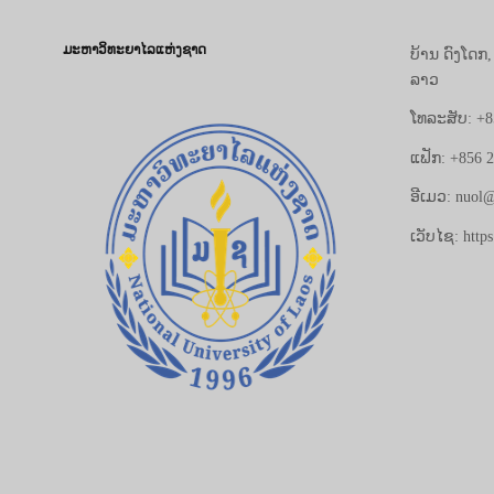
ມະຫາວິທະຍາໄລແຫ່ງຊາດ
ບ້ານ ດົງໂດກ
ລາວ
ໂທລະສັບ: +8
ແຟັກ: +856 
ອີເມວ: nuol@
ເວັບໄຊ: https