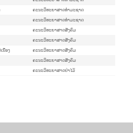
ທ
ຄະນະວິທະຍາສາດທຳມະຊາດ
ຄະນະວິທະຍາສາດທຳມະຊາດ
ຄະນະວິທະຍາສາດສັງຄົມ
ຄະນະວິທະຍາສາດສັງຄົມ
ເນື່ອງ
ຄະນະວິທະຍາສາດສັງຄົມ
ຄະນະວິທະຍາສາດສັງຄົມ
ຄະນະວິທະຍາສາດປ່າໄມ້