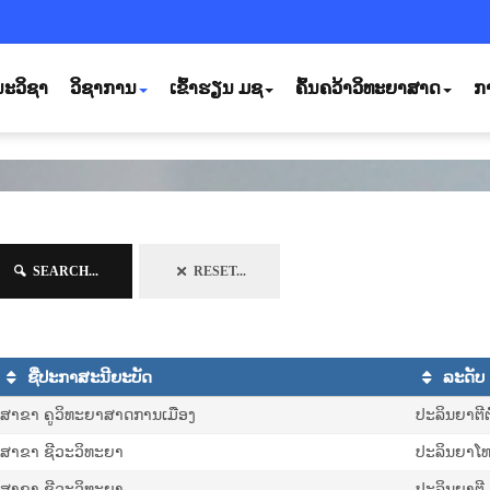
ະວິຊາ
ວິຊາການ
ເຂົ້າຮຽນ ມຊ
ຄົ້ນຄວ້າວິທະຍາສາດ
ກ
SEARCH...
RESET...
ຊື່ປະກາສະນີຍະບັດ
ລະດັບ
ສາຂາ ຄູວິທະຍາສາດການເມືອງ
ປະລິນຍາຕີຕໍ່
ສາ​ຂາ ຊີ​ວະ​ວິ​ທະ​ຍາ
ປະລິນຍາໂ
ສາຂາ ຊີວະວິທະຍາ
ປະລິນຍາຕີ