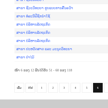
ສາ​ຂາ ຊີ​ວະ​ວິ​ທະ​ຍາ ຮູບແບບການຄົ້ນຄວ້າ
ສາຂາ ທໍລະນີຟີຊິກນໍາໃຊ້
ສາຂາ ບໍລິຫານລັດຖະກິດ
ສາຂາ ບໍລິຫານລັດຖະກິດ
ສາຂາ ບໍລິຫານລັດຖະກິດ
ສາຂາ ປະຫວັດສາດ ແລະ ມະນຸດວິທະຍາ
ສາຂາ ປ່າໄມ້
ໜ້າ 6 ຂອງ 12 ຜົນໄດ້ຮັບ 51 - 60 ຂອງ 118
ເລີ່ມ
ຕໍ່ໄປ
1
2
3
4
5
6