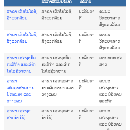
ປະກາສະນີຍະບັດ
ລະດັບ
ສາຂາ ເຕັກໂນໂລຊີ
ສາຂາ ເຕັກໂນໂລຊີ
ປະລິນຍາ
ຄະນະ
ສິ່ງແວດລ້ອມ
ສິ່ງແວດລ້ອມ
ຕີ
ວິທະຍາສາດ
ສິ່ງແວດລ້ອມ
ສາຂາ ເຕັກໂນໂລຊີ
ສາຂາ ເຕັກໂນໂລຊີ
ປະລິນຍາ
ຄະນະ
ສິິ່ງແວດລ້ອມ
ສິິ່ງແວດລ້ອມ
ຕີ
ວິທະຍາສາດ
ສິ່ງແວດລ້ອມ
ສາຂາ ເສດຖະກິດ
ສາຂາ ເສດຖະກິດ
ປະລິນຍາ
ຄະນະກະເສດ
ກະສິກຳ ແລະເຕັກ
ກະສິກຳ ແລະເຕັກ
ຕີ
ສາດ
ໂນໂລຊີອາຫານ
ໂນໂລຊີອາຫານ
ສາຂາ
ສາຂາ ເສດຖະສາດ
ປະລິນຍາ
ຄະນະ
ເສດຖະສາດການ
ການພັດທະນາ ແລະ
ຕີ
ເສດຖະສາດ
ພັດທະນາ ແລະ
ວາງແຜນ
ແລະ ບໍລິຫານ
ວາງແຜນ
ທຸລະກິດ
ສາຂາ ເສດຖະ
ສາຂາ ເສດຖະສາດ
ປະລິນຍາ
ຄະນະ
ສາດນໍາໃຊ້
ນໍາໃຊ້
ຕີ
ເສດຖະສາດ
ແລະ ບໍລິຫານ