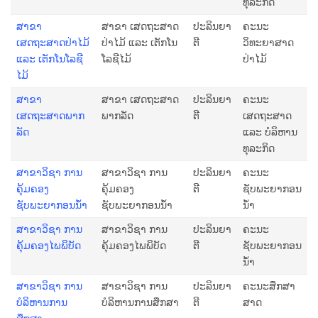
ທຸລະກິດ
ສາຂາ
ສາຂາ ເສດຖະສາດ
ປະລິນຍາ
ຄະນະ
ເສດຖະສາດປ່າໄມ້
ປ່າໄມ້ ແລະ ເຕັກໂນ
ຕີ
ວິທະຍາສາດ
ແລະ ເຕັກໂນໂລຊີ
ໂລຊີໄມ້
ປ່າໄມ້
ໄມ້
ສາຂາ
ສາຂາ ເສດຖະສາດ
ປະລິນຍາ
ຄະນະ
ເສດຖະສາດພາກ
ພາກລັດ
ຕີ
ເສດຖະສາດ
ລັດ
ແລະ ບໍລິຫານ
ທຸລະກິດ
ສາຂາວິຊາ ການ
ສາຂາວິຊາ ການ
ປະລິນຍາ
ຄະນະ
ຄຸ້ມຄອງ
ຄຸ້ມຄອງ
ຕີ
ຊັບພະຍາກອນ
ຊັບພະຍາກອນນໍ້າ
ຊັບພະຍາກອນນໍ້າ
ນໍ້າ
ສາຂາວິຊາ ການ
ສາຂາວິຊາ ການ
ປະລິນຍາ
ຄະນະ
ຄຸ້ມຄອງໄພພິບັດ
ຄຸ້ມຄອງໄພພິບັດ
ຕີ
ຊັບພະຍາກອນ
ນໍ້າ
ສາຂາວິຊາ ການ
ສາຂາວິຊາ ການ
ປະລິນຍາ
ຄະນະສຶກສາ
ບໍລິຫານການ
ບໍລິຫານການສຶກສາ
ຕີ
ສາດ