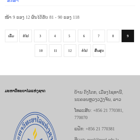
ສຶກສາ
ໜ້າ 9 ຂອງ 12 ຜົນໄດ້ຮັບ 81 - 90 ຂອງ 118
ເລີ່ມ
ຕໍ່ໄປ
3
4
5
6
7
8
9
10
11
12
ຕໍ່ໄປ
ສິ້ນສຸດ
ມະຫາວິທະຍາໄລແຫ່ງຊາດ
ບ້ານ ດົງໂດກ, ເມືອງໄຊທານີ,
ນະຄອນຫຼວງວຽງຈັນ, ລາວ
ໂທລະສັບ: +856 21 770381,
770070
ແຟັກ: +856 21 770381
ອີເມວ: nuol@nuol.edu.la