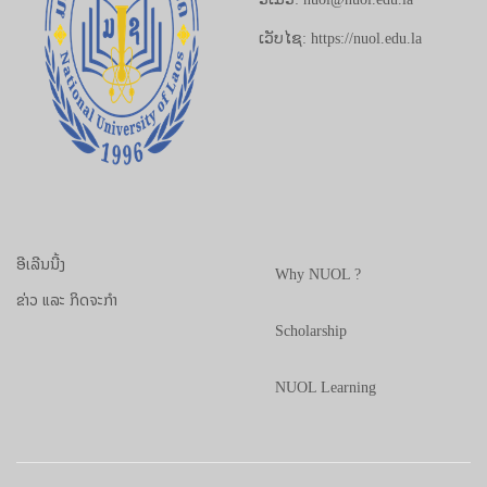
ເວັບໄຊ: https://nuol.edu.la
ອີເລີນນີ້ງ
Why NUOL ?
ຂ່າວ ແລະ ກິດຈະກຳ
Scholarship
NUOL Learning