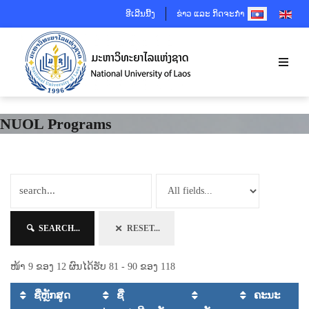
SELECT YOUR 
ອີເລີນນີ້ງ
ຂ່າວ ແລະ ກິດຈະກຳ
NUOL Programs
SEARCH...
RESET...
ໜ້າ 9 ຂອງ 12 ຜົນໄດ້ຮັບ 81 - 90 ຂອງ 118
ຊື່ຫຼັກສູດ
ຊື່
ຄະນະ