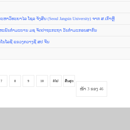
ວິທະຍາໄລ ໂຊລ ຈັງສິນ (Seoul Jangsin University) ຈາກ ສ.ເກົາຫຼີ
ະຫະພັນກຳມະບານ ມຊ ຈັດປາຖະກະຖາ ວັນກຳມະກອນສາກົນ
ໂນໂລຊີ ແຂວງກວາງຊີ ສປ ຈີນ
7
8
9
10
ຕໍ່ໄປ
ສິ້ນສຸດ
ໜ້າ 3 ຂອງ 46