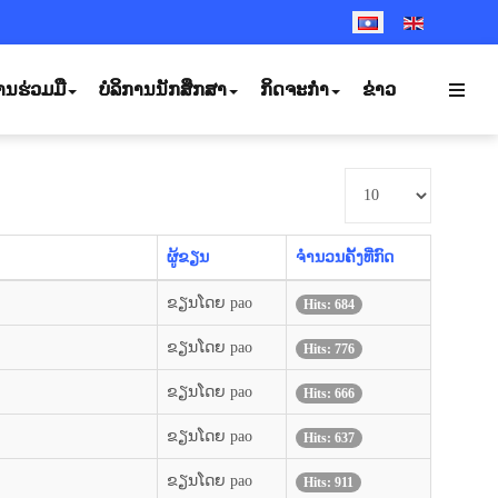
SELECT YOUR LANGUA
ານຮ່ວມມື
ບໍລິການນັກສຶກສາ
ກິດຈະກຳ
ຂ່າວ
ສະແດງ
#
ຜູ້ຂຽນ
ຈຳນວນຄັ້ງທີ່ກົດ
ຂຽນໂດຍ pao
Hits: 684
ຂຽນໂດຍ pao
Hits: 776
ຂຽນໂດຍ pao
Hits: 666
ຂຽນໂດຍ pao
Hits: 637
ຂຽນໂດຍ pao
Hits: 911