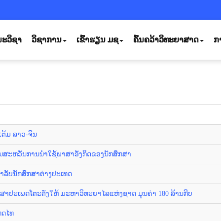
ະວິຊາ
ວິຊາການ
ເຂົ້າຮຽນ ມຊ
ຄົ້ນຄວ້າວິທະຍາສາດ
ກ
ຕ້ມ ລາວ-ຈີນ
ນສະຫວັນການນຳໃຊ້ພາສາອັງກິດຂອງນັກສຶກສາ
ລັບນັກສຶກສາຕ່າງປະເທດ
າປະເພດໂຕະຕັ່ງໃຫ້ ມະຫາວິທະຍາໄລແຫ່ງຊາດ ມູນຄ່າ 180 ລ້ານກີບ
ທດໄທ