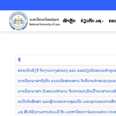
ໜ້າຫຼັກ
ກ່ຽວກັບ ມຊ
ຄະນ
ຊື່
ສະຖາບັນຂົງຈື ຈັດງານວາງສະແດງ ແລະ ແລກປ່ຽນວັດທະນະທຳຮູບແ
ພາກວິຊາພາສາອັງກິດ ຄະນະອັກສອນສາດ ຈັດກິດຈະກຳສະແດງພອ
ພາກວິຊາພາສາ-ວັດທະນະທຳລາວ ຈັດການແຂ່ງຂັນເວົ້າພາສາລາວສຳ
ອະດີດນັກສຶກສາ ແລະຜູ້ປະກອບການທຸລະກິດ ມອບອຸປະກອນການສຶກສ
ມຊ ສືບຕໍ່ລົງນາມການຮ່ວມມື ກັບ ມະຫາວິທະຍາໄລນະເຣສວນ ປະເ