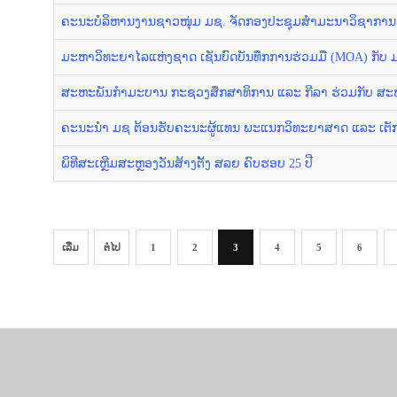
ຄະນະບໍລິຫານງານຊາວໜຸ່ມ ມຊ. ຈັດກອງປະຊຸມສຳມະນາວິຊາການ
ມະຫາວິທະຍາໄລແຫ່ງຊາດ ເຊັນບົດບັນທຶກການຮ່ວມມື (MOA) ກັບ ມະຫາ
ສະຫະພັນກຳມະບານ ກະຊວງສຶກສາທິການ ແລະ ກີລາ ຮ່ວມກັບ ສ
ຄະນະນໍາ ມຊ ຕ້ອນຮັບຄະນະຜູ້ແທນ ພະແນກວິທະຍາສາດ ແລະ ເຕັກ
ພິທີສະເຫຼີມສະຫຼອງວັນສ້າງຕັ້ງ ສລຍ ຄົບຮອບ 25 ປີ
ເລີ່ມ
ຕໍ່ໄປ
1
2
3
4
5
6