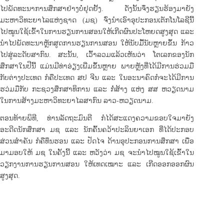
ໄປພັດທະນາການສຶກສາຢ່າງບໍ່ຢຸດຢັ້ງ. ດັ່ງນັ້ນຈຶ່ງຮຽນຮ້ອງມາຍັງ
ມະຫາວິທະຍາໄລແຫ່ງຊາດ (ມຊ) ຈົ່ງນຳເອົາອຸປະກອນເຕັກໂນໂລຊີນີ້
ໄປໝູນໃຊ້ເຂົ້າໃນການຮຽນການສອນໃຫ້ເກີດຜົນປະໂຫຍດສູງສຸດ ແລະ
ນຳໄປພັດທະນາຫຼັກສູດການຮຽນການສອນ ໃຫ້ນັບມື້ນັບຫຼາຍຂຶ້ນ ກ້າວ
ໄປສູ່ລະດັບສາກົນ. ສະນັ້ນ, ເວົ້າລວມແລ້ວເຫັນວ່າ ໂຕເລກຂອງນັກ
ສຶກສາໃນປີນີ້ ແມ່ນມີທ່າອ່ຽງເພີ່ມຂຶ້ນຫຼາຍ ພາຍຫຼັງທີ່ໄດ້ມີການຮ່ວມມື
ກັບຕ່າງປະເທດ ກໍຄືປະເທດ ສປ ຈີນ ແລະ ໃນອະນາຄົດກໍຈະໄດ້ມີການ
ຮວ່ມມືກັບ ກະຊວງສຶກສາທິການ ແລະ ກໍ່ສ້າງ ແຫ່ງ ສສ ຫວຽດນາມ
ໃນການສ້າງມະຫາວິທະຍາໄລສາກົນ ລາວ-ຫວຽດນາມ.
ຕອນທ້າຍພິທີ, ທ່ານລັດຖະມົນຕີ ກໍໄດ້ສະແດງຄວາມຂອບໃຈມາຍັງ
ອະດີດນັກສຶກສາ ມຊ ແລະ ນັກຄົ້ນຄວ້າປະລິນຍາເອກ ທີ່ໄດ້ປະກອບ
ສ່ວນສຳຄັນ ກໍຄືທຶນຮອນ ແລະ ປັດໄຈ ດ້ານອຸປະກອນການສຶກສາ ເພື່ອ
ມາມອບໃຫ້ ມຊ ໃນຄັ້ງນີ້ ແລະ ຫວັງວ່າ ມຊ ຈະນຳໄປໝູນໃຊ້ເຂົ້າໃນ
ວຽກງານການຮຽນການສອນ ໃຫ້ເທດເໝາະ ແລະ ເກີດອອກອອກຜົນ
ສູງສຸດ.