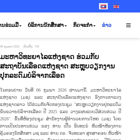
SELECT YOUR LANGUA
ານຮ່ວມມື
ບໍລິການນັກສຶກສາ
ກິດຈະກຳ
ຂ່າວ
09 ກຸມພາ 2026
ກົດເບິ່ງ: 730
ມະຫາວິທະຍາໄລແຫ່ງຊາດ ຮ່ວມກັບ
ສະຖາບັນເລືອດແຫ່ງຊາດ ສະຫຼຸບວຽກງານ
ປຸກລະດົມບໍລິຈາກເລືອດ
ໃນຕອນບ່າຍ ວັນທີ 06 ກຸມພາ 2026 ຜ່ານມານີ້, ມະຫາວິທະຍາໄລ
ແຫ່ງຊາດ (ມຊ) ແລະ ສະຖາບັນເລືອດແຫ່ງຊາດ ອົງການກາແດງ
ແຫ່ງຊາດລາວ ໄດ້ຮ່ວມກັນຈັດກອງປະຊຸມ "ສະຫຼຸບວຽກງານປຸກລະດົມ
ຂົນຂວາຍບໍລິຈາກເລືອດ ປີ 2025 ແລະ ວາງແຜນແບບມີສ່ວນຮ່ວມ ປີ
2026". ຂຶ້ນທີ່ຫ້ອງປະຊຸມ ສໍານັກງານຜູ້ອໍານວຍການໃຫຍ່ (ມຊ) ໂດຍ
ການເປັນປະທານຮ່ວມ ຂອງ ທ່ານ ເປີ້ນ ອິນທະນໍ ຫົວໜ້າຫ້ອງການ
ຄຸ້ມຄອງນັກສຶກສາ ມຊ ແລະ ທ່ານ ດຣ. ຈັນທະລາ ສຸກສາຄອນ ຫົວໜ້າ