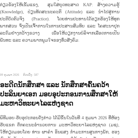
ກ່ຽວຂ້ອງໃຫ້ເຂັ້ມແຂງ, ສຸມໃສ່ຍຸດທະສາດ KAP: ສ້າງຄວາມຮູ້
(Knowledge), ປ່ຽນທັດສະນະຄະຕິ (Attitude) ແລະ ນຳໄປສູ່ການ
ປະຕິບັດຕົວຈິງ (Practice). ໂດຍທ່ານປະທານໄດ້ຮຽກຮ້ອງໃຫ້ທຸກ
ພາກສ່ວນ ຈົ່ງເປັນເຈົ້າການໃນການປະສານສົມທົບ ແລະ ໂຄສະນາປຸກ
ລະດົມຢ່າງກວ້າງຂວາງ ເພື່ອໃຫ້ວຽກງານບໍລິຈາກເລືອດກາຍເປັນ
ພັນທະ ແລະ ຄວາມພາກພູມໃຈຂອງທົ່ວສັງຄົມ.
09 ກຸມພາ 2026
ກົດເບິ່ງ: 587
ອະດີດນັກສຶກສາ ແລະ ນັກສຶກສາຄົ້ນຄວ້າ
ປະລິນຍາເອກ ມອບອຸປະກອນການສຶກສາໃຫ້
ມະຫາວິທະຍາໄລແຫ່ງຊາດ
ພິທີມອບ-ຮັບອຸປະກອນດັ່ງກ່າວ ໄດ້ມີຂຶ້ນໃນວັນທີ 4 ກຸມພາ 2026 ທີ່ຫ້ອງ
ຮັບແຂກ ຕຶກຄະນະອຳນວຍການ ມະຫາວິທະຍາໄລແຫ່ງຊາດ (ມຊ),
ໃຫ້ກຽດມອບໂດຍ ທ່ານ ຜາຄຳ ອິນແສງ ກຳມະການສູນກາງພັກ, ຮອງ