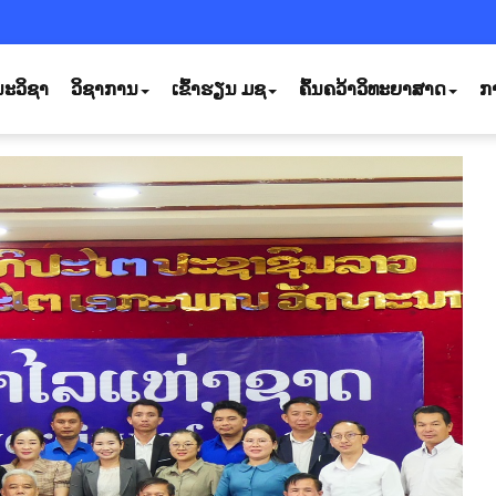
ະວິຊາ
ວິຊາການ
ເຂົ້າຮຽນ ມຊ
ຄົ້ນຄວ້າວິທະຍາສາດ
ກ