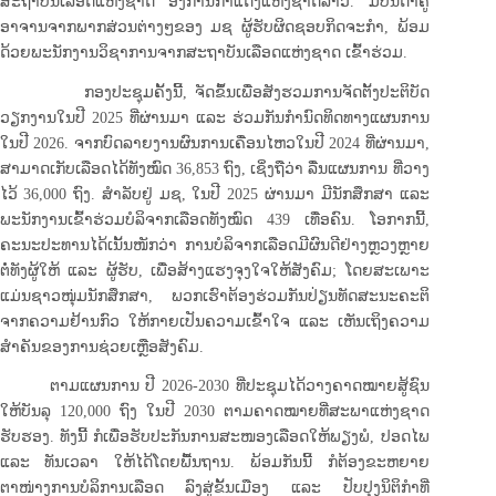
ສະຖາບັນເລືອດແຫ່ງຊາດ ອົງການກາແດງແຫ່ງຊາດລາວ. ມີບັນດາຄູ
ອາຈານຈາກພາກສ່ວນຕ່າງໆຂອງ ມຊ ຜູ້ຮັບຜິດຊອບກິດຈະກຳ, ພ້ອມ
ດ້ວຍພະນັກງານວິຊາການຈາກສະຖາບັນເລືອດແຫ່ງຊາດ ເຂົ້າຮ່ວມ.
ກອງປະຊຸມຄັ້ງນີ້, ຈັດຂຶ້ນເພື່ອສັງຮວມການຈັດຕັ້ງປະຕິບັດ
ວຽກງານໃນປີ 2025 ທີ່ຜ່ານມາ ແລະ ຮ່ວມກັນກຳນົດທິດທາງແຜນການ
ໃນປີ 2026. ຈາກບົດລາຍງານຜົນການເຄື່ອນໄຫວໃນປີ 2024 ທີ່ຜ່ານມາ,
ສາມາດເກັບເລືອດໄດ້ທັງໝົດ 36,853 ຖົງ, ເຊິ່ງຖືວ່າ ລື່ນແຜນການ ທີ່ວາງ
ໄວ້ 36,000 ຖົງ. ສໍາລັບຢູ່ ມຊ, ໃນປີ 2025 ຜ່ານມາ ມີນັກສຶກສາ ແລະ
ພະນັກງານເຂົ້າຮ່ວມບໍລິຈາກເລືອດທັງໝົດ 439 ເທື່ອຄົນ. ໂອກາກນີ້,
ຄະນະປະທານໄດ້ເນັ້ນໜັກວ່າ ການບໍລິຈາກເລືອດມີຜົນດີຢ່າງຫຼວງຫຼາຍ
ຕໍ່ທັງຜູ້ໃຫ້ ແລະ ຜູ້ຮັບ, ເພື່ອສ້າງແຮງຈຸງໃຈໃຫ້ສັງຄົມ; ໂດຍສະເພາະ
ແມ່ນຊາວໜຸ່ມນັກສຶກສາ, ພວກເຮົາຕ້ອງຮ່ວມກັນປ່ຽນທັດສະນະຄະຕິ
ຈາກຄວາມຢ້ານກົວ ໃຫ້ກາຍເປັນຄວາມເຂົ້າໃຈ ແລະ ເຫັນເຖິງຄວາມ
ສຳຄັນຂອງການຊ່ວຍເຫຼືອສັງຄົມ.
ຕາມແຜນການ ປີ 2026-2030 ທີ່ປະຊຸມໄດ້ວາງຄາດໝາຍສູ້ຊົນ
ໃຫ້ບັນລຸ 120,000 ຖົງ ໃນປີ 2030 ຕາມຄາດໝາຍທີ່ສະພາແຫ່ງຊາດ
ຮັບຮອງ. ທັງນີ້ ກໍເພື່ອຮັບປະກັນການສະໜອງເລືອດໃຫ້ພຽງພໍ, ປອດໄພ
ແລະ ທັນເວລາ ໃຫ້ໄດ້ໂດຍພື້ນຖານ. ພ້ອມກັນນີ້ ກໍຕ້ອງຂະຫຍາຍ
ຕາໜ່າງການບໍລິການເລືອດ ລົງສູ່ຂັ້ນເມືອງ ແລະ ປັບປຸງນິຕິກຳທີ່