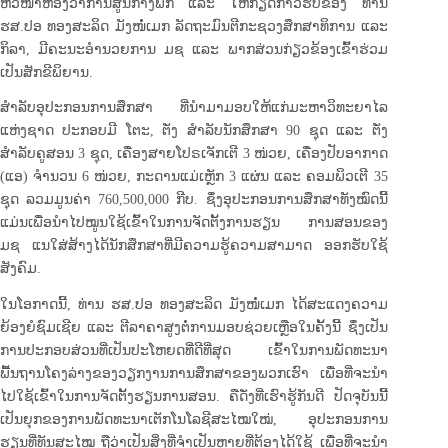
ຫົວໜ້າຫ້ອງວ່າການສູນກາງພັກ ແລະ ໃຫ້ກຽດກ່າວຮັບຂອງ ທ່ານ
ຮສ.ປອ ທອງສະລິດ ມັງໜໍ່ເມກ ລັດຖະມົນຕີກະຊວງສຶກສາທິການ ແລະ
ກິລາ, ມີຄະນະອຳນວຍການ ມຊ ແລະ ພາກສ່ວນກ່ຽວຂ້ອງເຂົ້າຮ່ວມ
ເປັນສັກຂີພິຍານ.
ສຳລັບອຸປະກອນການສຶກສາ ທີ່ນຳມາມອບໃຫ້ແກ່ມະຫາວິທະຍາໄລ
ແຫ່ງຊາດ ປະກອບມີ ໂຕະ, ຕັ່ງ ສໍາລັບນັກສຶກສາ 90 ຊຸດ ແລະ ຕັ່ງ
ສຳລັບຄູສອນ 3 ຊຸດ, ເຄື່ອງສາຍໂປຣເຈັກເຕີ 3 ໜ່ວຍ, ເຄື່ອງປັບອາກາດ
(ແອ) ຈຳນວນ 6 ໜ່ວຍ, ກະດານແມ່ເຫຼັກ 3 ແຜ່ນ ແລະ ຄອມພິວເຕີ 35
ຊຸດ ລວມມູນຄ່າ 760,500,000 ກີບ. ຊຶ່ງອຸປະກອນການສຶກສາທັງໝົດນີ້
ແມ່ນເພື່ອນຳໄປໝູນໃຊ້ເຂົ້າໃນການຈັດຕັ້ງການຮຽນ ການສອນຂອງ
ມຊ ແນໃສ່ສ້າງໄດ້ນັກສຶກສາທີ່ມີຄວາມຮູ້ຄວາມສາມາດ ອອກຮັບໃຊ້
ສັງຄົມ.
ໃນໂອກາດນີ້, ທ່ານ ຮສ.ປອ ທອງສະລິດ ມັງໜໍ່ເມກ ໄດ້ສະແດງຄວາມ
ຍ້ອງຍໍຊົມເຊີຍ ແລະ ຕີລາຄາສູງຕໍ່ການມອບຊ່ວຍເຫຼືອໃນຄັ້ງນີ້ ຊຶ່ງເປັນ
ການປະກອບສ່ວນທີ່ເປັນປະໂຫຍດທີ່ດີທີ່ສຸດ ເຂົ້າໃນການພັດທະນາ
ພື້ນຖານໂຄງລ່າງຂອງວຽກງານການສຶກສາຂອງພວກເຮົາ ເພື່ອທີ່ຈະນຳ
ໄປໃຊ້ເຂົ້າໃນການຈັດຕັ້ງຮຽນການສອນ. ຄືດັ່ງທີ່ເຮົາຮູ້ກັນດີ ປັດຈຸບັນນີ້
ເປັນຍຸກຂອງການພັດທະນາເຕັກໂນໂລຊີສະໄໝໃໝ່, ອຸປະກອນການ
ຮຽນທີ່ທັນສະໄໝ ຖືວ່າເປັນສິ່ງທີ່ຈຳເປັນຫຼາຍທີ່ຕ້ອງໄດ້ໃຊ້ ເພື່ອທີ່ຈະນຳ