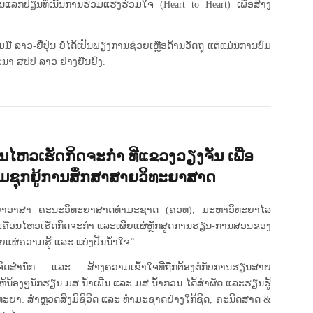
ລກປ່ຽນທີ່ເນັ້ນການຮ່ວມແຮງຮ່ວມໃຈ (Heart to Heart) ເພື່ອສ້າງ
ມມື ລາວ-ຍີ່ປຸ່ນ ບໍ່ໄດ້ເປັນພຽງການຊ່ວຍເຫຼືອດ້ານວັດຖຸ ແຕ່ແມ່ນການບົ່ມ
ະນາ ສປປ ລາວ ຢ່າງຍືນຍົງ.
ໄຫວເຮັດກິດຈະກຳ ທີ່ແຂວງວຽງຈັນ ເພື່ອ
້ອມຊຸກຍູ້ການສຶກສາສາຍວິທະຍາສາດ
ມວິທະຍາອາສາ ຄະນະວິທະຍາສາດທຳມະຊາດ (ຄວທ), ມະຫາວິທະຍາໄລ
ົງເຄື່ອນໄຫວເຮັດກິດຈະກຳ ແລະເຜີຍແຜ່ຫຼັກສູດການຮຽນ-ການສອນຂອງ
ແຜ່ຄວາມຮູ້ ແລະ ແບ່ງປັນນໍ້າໃຈ”.
ປູກຈິດສຳນຶກ ແລະ ສ້າງຄວາມເຂົ້າໃຈທີ່ຖືກຕ້ອງຕໍ່ກັບການຮຽນສາຍ
້ນ້ອງໆນັກຮຽນ ມສ.ນໍ້າເພີນ ແລະ ມສ.ນໍ້າກວນ ໄດ້ສຳຜັດ ແລະຮຽນຮູ້
ວິທະຍາ: ສຳຫຼວດສິ່ງມີຊີວິດ ແລະ ທຳມະຊາດຢ່າງໃກ້ຊິດ, ຄະນິດສາດ &