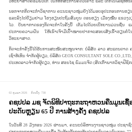
ວິທະຍາສາດຄອມພິວເຕີ: ເຝິກທັກສະການຄິດວິເຄາະ ແລະ ເຕັກໂນໂລຊີທີ່ທັ
ນອກຈາກກິດຈະກຳວິຊາການ ຄະນະຊາວໜຸ່ມຍັງໄດ້ມອບອຸປະກອນການຮຽນ, ປື້ມແ
ແລະລົງໄປຢ້ຽມຢາມ ໂຮງຮຽນປະຖົມສົມບູນ ດອນຮຽງ ເມືອງໝື່ນ ແຂວງວຽງຈັນ
ໄວ. ບັນຍາກາດຂອງກິດຈະກຳໃນຄັ້ງນີ້ ເຕັມໄປດ້ວຍເບີກບານມ່ວນຊື່ນ ແ
ປະກາຍຄວາມຝັນ ໃຫ້ເຂົາເຈົາມີເປົ້າໝາຍຢາກຈະສອບເສັງເຂົ້າຮຽນຕໍ
ວິທະຍາສາດ.
ກິດຈະກຳຄັ້ງນີ້ໄດ້ຮັບການສະໜັບສະໜູນຈາກ: ບໍລິສັດ ລາວ ສະແຕນດາດ ຄ
ເຊົາທ໌ເທິນ ຈໍາກັດຜູ້ດຽວ, ບໍລິສັດ GEOX CONSULTANT SOLE CO.,LTD, 
ປະເທດລາວຈໍາກັດຜູ້ດຽວ, ທ່ານ ສອນໄຊ ພົມມະຈິດ (ສິດເກົ່າພາກວິຊາຟີຊ
02 ກຸມພາ 2026
ກົດເບິ່ງ: 738
ຄຊປປລ ມຊ ຈັດພິທີປາຖະກະຖາຫວນຄືນມູນເຊື້ອ
ປະດັບຫຼຽນ 65 ປີ ການສ້າງຄັ້ງ ຄຊປປລ
ໃນວັນທີ 28 ມັງກອນ 2026 ຜ່ານມາ, ຄະນະບໍລິຫານງານຊາວໜຸ່ມ ປະຊາຊ
ປາຖະກະຖາຫວນຄືນມູນເຊື້ອ ວັນສ້າງຕັ້ງກອງທັບປະຊາຊົນລາວຄົບຮອບ 77 ປ