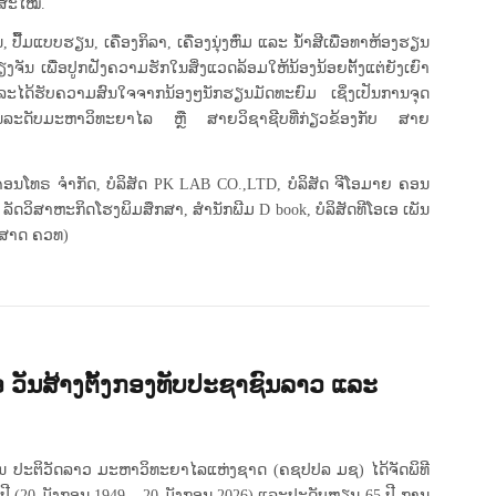
ນສະໄໝ.
ບບຮຽນ, ເຄື່ອງກິລາ, ເຄື່ອງນຸ່ງຫົ່ມ ແລະ ນ້ຳສີເພື່ອທາຫ້ອງຮຽນ
 ເພື່ອປູກຝັງຄວາມຮັກໃນສິ່ງແວດລ້ອມໃຫ້ນ້ອງນ້ອຍຕັ້ງແຕ່ຍັງເຍົາ
ລະໄດ້ຮັບຄວາມສົນໃຈຈາກນ້ອງໆນັກຮຽນມັດທະຍົມ ເຊິ່ງເປັນການຈຸດ
່ໃນລະດັບມະຫາວິທະຍາໄລ ຫຼື ສາຍວິຊາຊີບທີ່ກ່ຽວຂ້ອງກັບ ສາຍ
ອນໂທຣ ຈໍາກັດ, ບໍລິສັດ PK LAB CO.,LTD, ບໍລິສັດ ຈີໂອມາຍ ຄອນ
ລັດວິສາຫະກິດໂຮງພິມສຶກສາ, ສຳນັກພີມ D book, ບໍລິສັດທີໂອເອ ເພັນ
ິກສາດ ຄວທ)
 ວັນສ້າງຕັ້ງກອງທັບປະຊາຊົນລາວ ແລະ
ົນ ປະຕິວັດລາວ ມະຫາວິທະຍາໄລແຫ່ງຊາດ (ຄຊປປລ ມຊ) ໄດ້ຈັດພິທີ
ີ (20 ມັງກອນ 1949 – 20 ມັງກອນ 2026) ແລະປະດັບຫຼຽນ 65 ປີ ການ