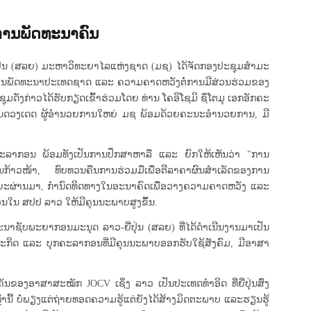
 ການພັດທະນາຄົນ
ປຸ່ນ (ສລຍ) ມະຫາວິທະຍາໄລແຫ່ງຊາດ (ມຊ) ໄດ້ຈັດກອງປະຊຸມສໍາມະ
ານພັດທະນາປະເທດຊາດ ແລະ ຄວາມຄາດຫວັງຕໍ່ການມີສ່ວນຮ່ວມຂອງ
ດັ່ງກ່າວໄດ້ຮັບກຽດເຂົ້າຮ່ວມໂດຍ ທ່ານ ໂຄອິໂຊມິ ຊຶໂຕມຸ ເອກອັກຄະ
ນດວງເດດ ຜູ້ອໍານວຍການໃຫຍ່ ມຊ ພ້ອມດ້ວຍຄະນະອໍານວຍການ, ມີ
ກຄະລາກອນ ພ້ອມທັງເປັນການປຶກສາຫາລື ແລະ ຍົກໃຫ້ເຫັນວ່າ "ການ
ກ້າວໜ້າ, ທົບທວນຄືນການຮ່ວມມືເພື່ອຕີລາຄາຜົນສຳເລັດຂອງການ
ລຍະຜ່ານມາ, ກຳນົດທິດທາງໃນອະນາຄົດເພື່ອວາງຄວາມຄາດຫວັງ ແລະ
ນໃນ ສປປ ລາວ ໃຫ້ມີຄຸນນະພາບສູງຂຶ້ນ.
ະນາຊັບພະຍາກອນມະນຸດ ລາວ-ຍີ່ປຸ່ນ (ສລຍ) ທີ່ໄດ້ດຳເນີນງານມາເປັນ
ລະກິດ ແລະ ບຸກຄະລາກອນທີ່ມີຄຸນນະພາບອອກຮັບໃຊ້ສັງຄົມ, ມີອາສາ
ັນຂອງອາສາສະໝັກ JOCV ເຊິ່ງ ລາວ ເປັນປະເທດທຳອິດ ທີ່ຍີ່ປຸ່ນສົ່ງ
ນີ້ ບໍ່ພຽງແຕ່ຖ່າຍທອດຄວາມຮູ້ແຕ່ຍັງໄດ້ສ້າງມິດຕະພາບ ແລະຮຽນຮູ້