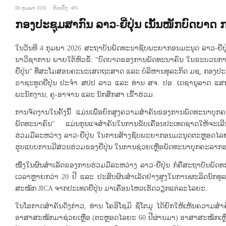
06 ກຸມພາ 2026
ກົດເບິ່ງ: 495
ກອງປະຊຸມສາກົນ ລາວ-ຍີ່ປຸ່ນ ເນັ້ນໜັກບົດບາດ
ໃນວັນທີ 4 ກຸມພາ 2026 ສະຖາບັນພັດທະນາຊັບພະຍາກອນມະນຸດ ລາວ-ຍີ່
ນາວິຊາການ ພາຍໃຕ້ຫົວຂໍ້: “ບົດບາດຂອງການພັດທະນາຄົນ ໃນຂະບວນກ
ຍີ່ປຸ່ນ” ທີ່ສະໂມສອນຄະນະເສດຖະສາດ ແລະ ບໍລິຫານທຸລະກິດ ມຊ, ກອງປະຊຸມ
ຣາຊະທູດຍີ່ປຸ່ນ ປະຈຳ ສປປ ລາວ ແລະ ທ່ານ ສຈ. ປອ. ເດຊານຸລາດ ແສ
ພະນັກງານ, ຄູ-ອາຈານ ແລະ ນັກສຶກສາ ເຂົ້າຮ່ວມ.
ການຈັດງານໃນຄັ້ງນີ້ ແມ່ນເພື່ອຍົກສູງຄວາມສໍາຄັນຂອງການພັດທະນາບຸ
ພັດທະນາຄົນ" ແມ່ນກຸນແຈສຳຄັນໃນການຂັບເຄື່ອນປະເທດຊາດໃຫ້ຈະເລີນ
ຮ່ວມມືລະຫວ່າງ ລາວ-ຍີ່ປຸ່ນ ໃນການສ້າງຊັບພະຍາກອນມະນຸດຕະຫຼອດໄ
ຮູບແບບການມີສ່ວນຮ່ວມຂອງຍີ່ປຸ່ນ ໃນການຊ່ວຍເຫຼືອພັດທະນາບຸກຄະລາກອ
ໜື່ງໃນຜົນສຳເລັດຂອງການຮ່ວມມືລະຫວ່າງ ລາວ-ຍີ່ປຸ່ນ ກໍຄືສະຖາບັນພັດທ
ເວລາຫຼາຍກວ່າ 20 ປີ ແລະ ປະສົບຜົນສຳເລັດຢ່າງສູງໃນການຜະລິດນັກທຸ
ສະໝັກ JICA ຈາກປະເທດຍີ່ປຸ່ນ ມາເຄື່ອນໄຫວເຮັດວຽກແຕ່ລະໄລຍະ.
ໃນໂອກາດສຳຄັນດັ່ງກ່າວ, ທ່ານ ໂຄອິໂຊມິ ຊຶໂຕມຸ ໄດ້ຍົກໃຫ້ເຫັນຄວາມສຳຄ
ອາສາສະໝັກມາຊ່ວຍເຫຼືອ (ຕະຫຼອດໄລຍະ 60 ປີຜ່ານມາ) ອາສາສະໝັກເຫຼົ່າ