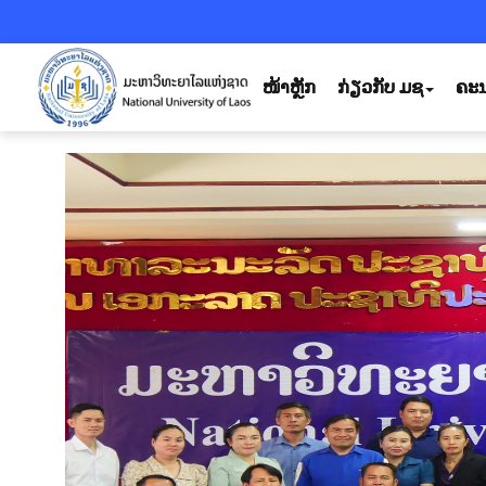
ໜ້າຫຼັກ
ກ່ຽວກັບ ມຊ
ຄະນ