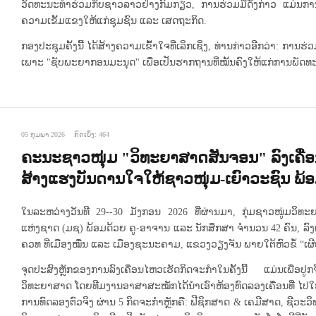
ວັດທະນະທຳຮ່ວມກັບຊາວລາວຢ່າງກົມກຽວ, ການຮ່ວມມືດັ່ງກ່າວ ແມ່ນການແ
ຄວາມເຂັ້ມແຂງໃຫ້ແກ່ຊຸມຊົນ ແລະ ເສດຖະກິດ.
ກອງປະຊຸມຄັ້ງນີ້ ໄດ້ສ້າງຄວາມເຂົ້າໃຈທີ່ເລິກເຊິ່ງ, ທ່ານກ່າວອີກວ່າ: ການຮ່ວ
ເພາະ "ຊັບພະຍາກອນມະນຸດ" ເພື່ອເປັນຮາກຖານທີ່ໝັ້ນຄົງໃຫ້ແກ່ການພັດທ
05 ກຸມພາ 2026
ກົດເບິ່ງ: 464
ຄະນະຊາວໜຸ່ມ "ວິທະຍາສາດສັນຈອນ" ລົງເຄື່ອນ
ສ້າງແຮງບັນດານໃຈໃຫ້ຊາວໜຸ່ມ-ເຍົາວະຊົນ ພ
ໃນລະຫວ່າງວັນທີ 29--30 ມັງກອນ 2026 ທີ່ຜ່ານມາ, ກຸ່ມຊາວໜູ່
ແຫ່ງຊາດ (ມຊ) ພ້ອມດ້ວຍ ຄູ-ອາຈານ ແລະ ນັກສຶກສາ ຈຳນວນ 42 ຄົນ, ລ
ຄວທ ທີ່ເມືອງໝື່ນ ແລະ ເມືອງຊະນະຄາມ, ແຂວງວຽງຈັນ ພາຍໃຕ້ຫົວຂໍ້ “ເຜີຍ
ຈຸດປະສົງຫຼັກຂອງການລົງເຄື່ອນໄຫວເຮັດກິດຈະກຳໃນຄັ້ງນີ້ ແມ່ນເພື່ອ
ວິທະຍາສາດ ໂດຍທີມງານອາສາສະໝັກໄດ້ນຳເອົາຫ້ອງທົດລອງເຄື່ອນທີ່ ໄປໃຫ
ການທົດລອງຕົວຈິງ ຜ່ານ 5 ກິດຈະກຳຫຼັກຄື: ຟີຊິກສາດ & ເຄມີສາດ, ຊີວະ